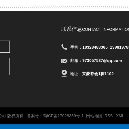
联系信息
CONTACT INFORMATIO
手机：
18328488365
13981978
邮箱：
973057537@qq.com
地址：
莱蒙都会1栋1102
责任公司 版权所有 备案号：
蜀ICP备17028389号-1
网站地图
RSS
XML