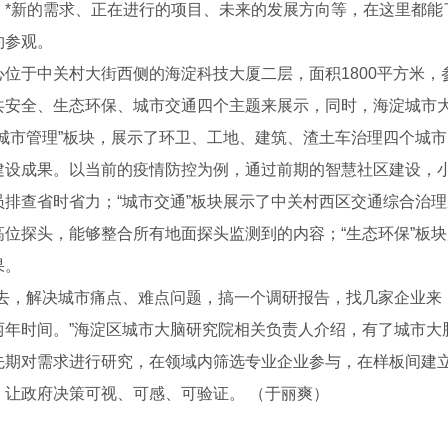
：*新的需求、正在进行的项目、未来的发展方向等，在这里都能
约参观。
于中关村大街西侧的海淀科技大厦二层，面积1800平方米，
共安全、生态环保、城市交通四个主题来展示，同时，海淀城市
“城市管理”板块，展示了环卫、工地、建筑、渣土车治理四个城市
建设成果。以当前的疫情防控为例，通过前期的智慧社区建设，
员排查省时省力；“城市交通”板块展示了中关村西区交通综合治
高位探头，能够整合所有地面探头监测到的内容；“生态环保”板
四川给排水管道漏水检测-电子听音杆
四川水平衡测试厂家
四川空
果。
，解决城市痛点、难点问题，搞一个调研报告，找几家企业来
两年时间。”海淀区城市大脑研究院相关负责人介绍，有了城市大
先期对需求进行研究，在领域内筛选专业企业参与，在样板间建
，让政府决策可视、可感、可验证。 （于丽爽）