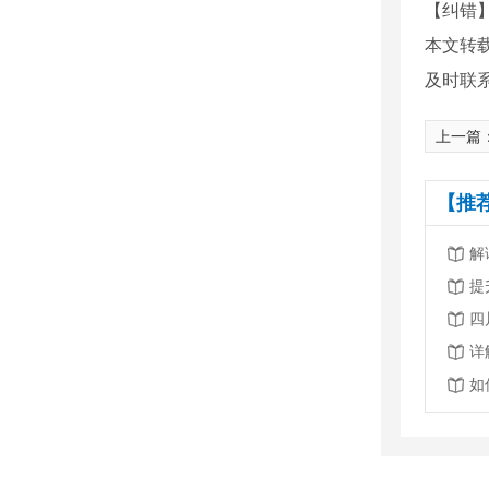
【纠错
本文转
及时联
上一篇
【推
解
提
四
详
如