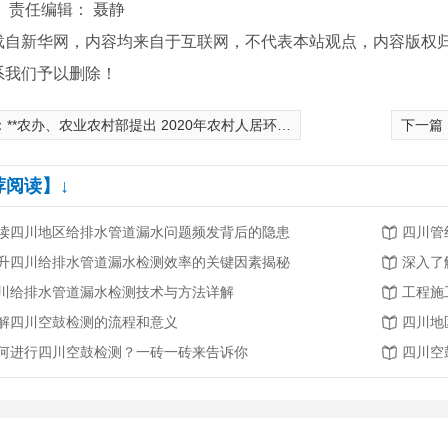
】
责任编辑： 聂静
载自新华网，内容均来自于互联网，不代表本站观点，内容版权
系我们予以删除！
：
**农办、农业农村部提出 2020年农村人居环境整治50项举措
下一篇
荐阅读】↓
读四川地区给排水管道漏水问题频发背后的隐患
四川管
升四川给排水管道漏水检测效率的关键因素揭秘
深入了
川给排水管道漏水检测技术与方法详解
工程施
解四川空鼓检测的流程和意义
四川地
何进行四川空鼓检测？一砖一砖来告诉你
四川空