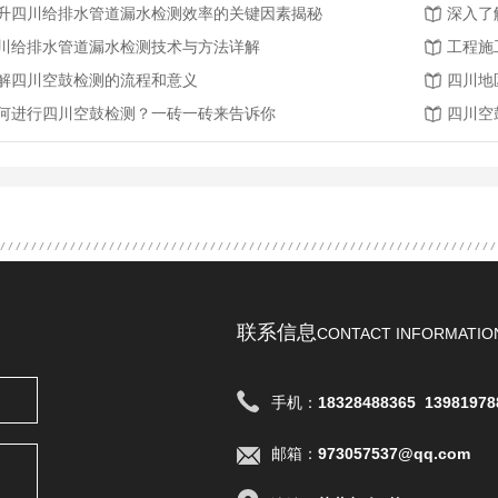
升四川给排水管道漏水检测效率的关键因素揭秘
深入了
川给排水管道漏水检测技术与方法详解
工程施
解四川空鼓检测的流程和意义
四川地
何进行四川空鼓检测？一砖一砖来告诉你
四川空
联系信息
CONTACT INFORMATIO
手机：
18328488365
13981978
邮箱：
973057537@qq.com