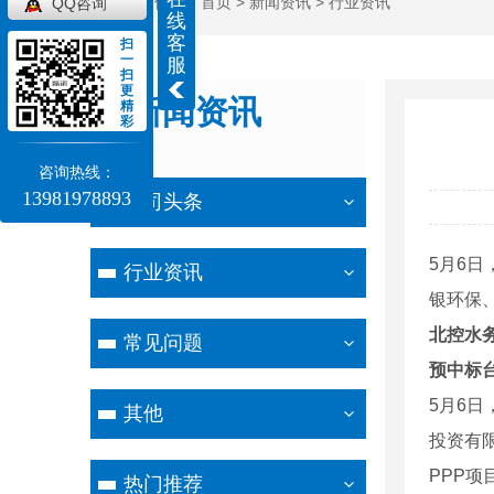
当前位置：
首页
>
新闻资讯
>
行业资讯
QQ咨询
线
客
扫
一
服
扫
更
新闻资讯
精
彩
NEWS
咨询热线：
13981978893
公司头条
5月6日
行业资讯
银环保
北控水
常见问题
预中标
5月6日
其他
投资有
PPP项
热门推荐