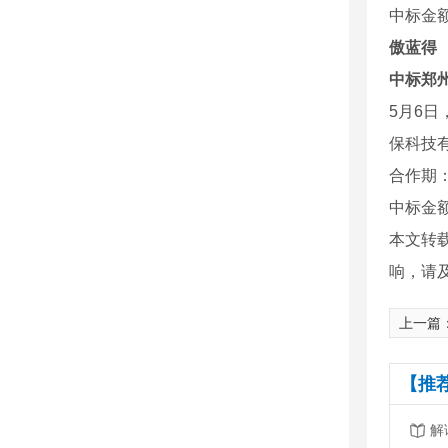
中标金额：
傲蓝得
中标郑
5月6日
保科技
合作期：
中标金额：
本文转
响，请
上一篇
【推
解