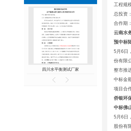
工程规模
总投资：1
合作期：
云南水
预中标
5月6日
份有限
四川给排水管道漏水检测-电子听音杆
四川水平衡测试厂家
四川空洞检测公
整市推
中标金额： 
项目合作
侨银环
中标佛
5月6日
股份有